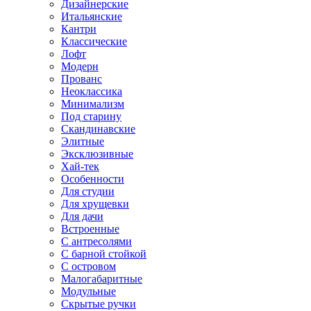
Дизайнерские
Итальянские
Кантри
Классические
Лофт
Модерн
Прованс
Неоклассика
Минимализм
Под старину
Скандинавские
Элитные
Эксклюзивные
Хай-тек
Особенности
Для студии
Для хрущевки
Для дачи
Встроенные
С антресолями
С барной стойкой
С островом
Малогабаритные
Модульные
Скрытые ручки