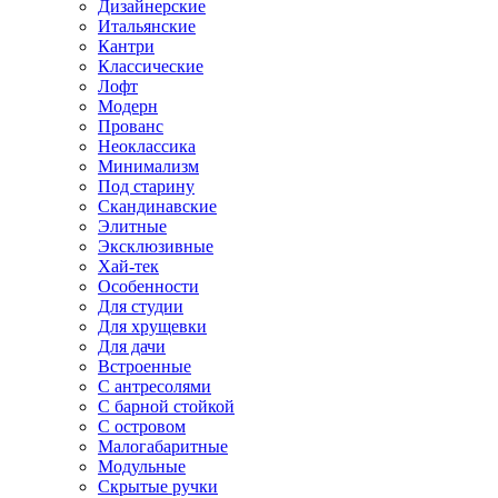
Дизайнерские
Итальянские
Кантри
Классические
Лофт
Модерн
Прованс
Неоклассика
Минимализм
Под старину
Скандинавские
Элитные
Эксклюзивные
Хай-тек
Особенности
Для студии
Для хрущевки
Для дачи
Встроенные
С антресолями
С барной стойкой
С островом
Малогабаритные
Модульные
Скрытые ручки