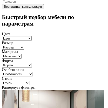
Быстрый подбор мебели по
параметрам
Цвет
Размер
Материал
Форма
Особенности
Стиль
Развернуть фильтры