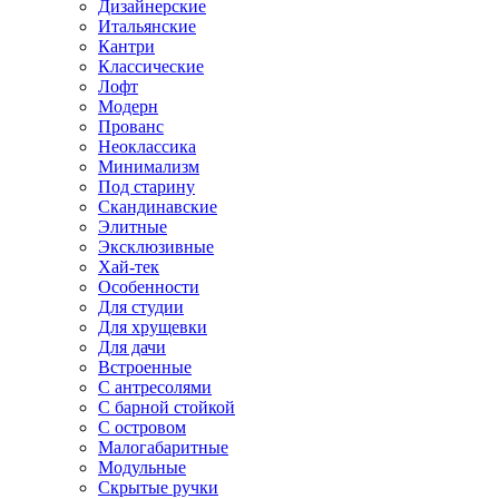
Дизайнерские
Итальянские
Кантри
Классические
Лофт
Модерн
Прованс
Неоклассика
Минимализм
Под старину
Скандинавские
Элитные
Эксклюзивные
Хай-тек
Особенности
Для студии
Для хрущевки
Для дачи
Встроенные
С антресолями
С барной стойкой
С островом
Малогабаритные
Модульные
Скрытые ручки