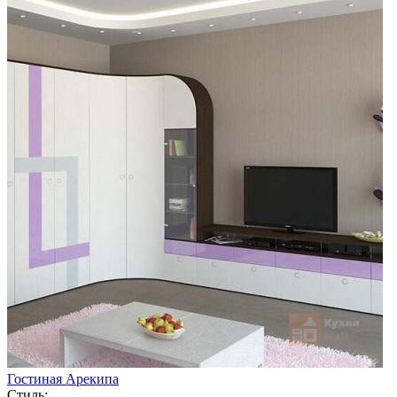
Гостиная Арекипа
Стиль: