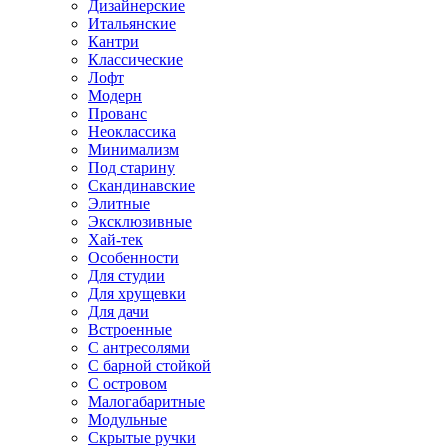
Дизайнерские
Итальянские
Кантри
Классические
Лофт
Модерн
Прованс
Неоклассика
Минимализм
Под старину
Скандинавские
Элитные
Эксклюзивные
Хай-тек
Особенности
Для студии
Для хрущевки
Для дачи
Встроенные
С антресолями
С барной стойкой
С островом
Малогабаритные
Модульные
Скрытые ручки