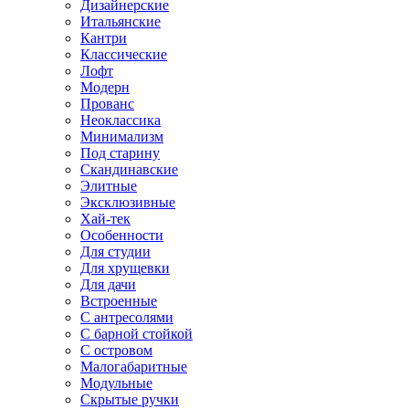
Дизайнерские
Итальянские
Кантри
Классические
Лофт
Модерн
Прованс
Неоклассика
Минимализм
Под старину
Скандинавские
Элитные
Эксклюзивные
Хай-тек
Особенности
Для студии
Для хрущевки
Для дачи
Встроенные
С антресолями
С барной стойкой
С островом
Малогабаритные
Модульные
Скрытые ручки