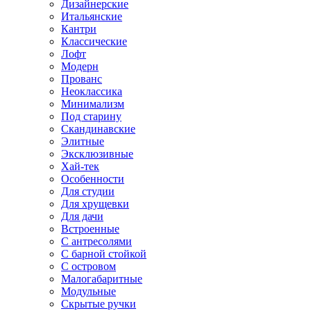
Дизайнерские
Итальянские
Кантри
Классические
Лофт
Модерн
Прованс
Неоклассика
Минимализм
Под старину
Скандинавские
Элитные
Эксклюзивные
Хай-тек
Особенности
Для студии
Для хрущевки
Для дачи
Встроенные
С антресолями
С барной стойкой
С островом
Малогабаритные
Модульные
Скрытые ручки