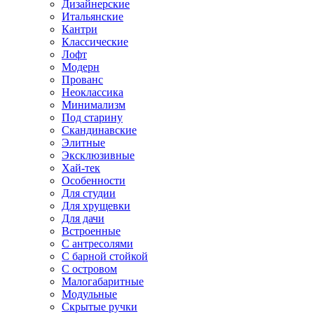
Дизайнерские
Итальянские
Кантри
Классические
Лофт
Модерн
Прованс
Неоклассика
Минимализм
Под старину
Скандинавские
Элитные
Эксклюзивные
Хай-тек
Особенности
Для студии
Для хрущевки
Для дачи
Встроенные
С антресолями
С барной стойкой
С островом
Малогабаритные
Модульные
Скрытые ручки