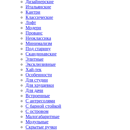
Дизайнерские
Итальянские
Кантри
Классические
Лофт
Модерн
Прованс
Неоклассика
Минимализм
Под старину
Скандинавские
Элитные
Эксклюзивные
Хай-тек
Особенности
Для студии
Для хрущевки
Для дачи
Встроенные
С антресолями
С барной стойкой
С островом
Малогабаритные
Модульные
Скрытые ручки