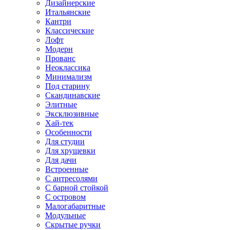
Дизайнерские
Итальянские
Кантри
Классические
Лофт
Модерн
Прованс
Неоклассика
Минимализм
Под старину
Скандинавские
Элитные
Эксклюзивные
Хай-тек
Особенности
Для студии
Для хрущевки
Для дачи
Встроенные
С антресолями
С барной стойкой
С островом
Малогабаритные
Модульные
Скрытые ручки