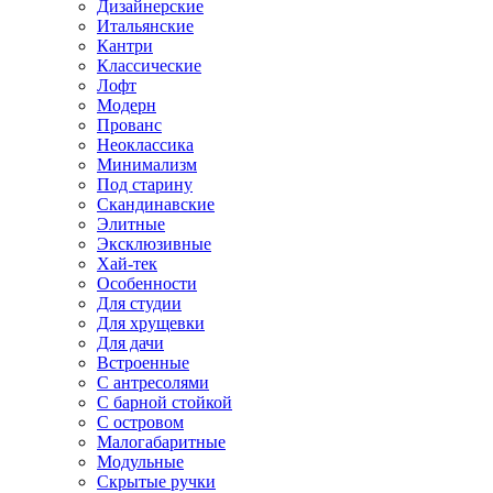
Дизайнерские
Итальянские
Кантри
Классические
Лофт
Модерн
Прованс
Неоклассика
Минимализм
Под старину
Скандинавские
Элитные
Эксклюзивные
Хай-тек
Особенности
Для студии
Для хрущевки
Для дачи
Встроенные
С антресолями
С барной стойкой
С островом
Малогабаритные
Модульные
Скрытые ручки