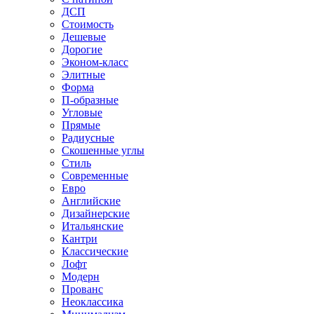
ДСП
Стоимость
Дешевые
Дорогие
Эконом-класс
Элитные
Форма
П-образные
Угловые
Прямые
Радиусные
Скошенные углы
Стиль
Современные
Евро
Английские
Дизайнерские
Итальянские
Кантри
Классические
Лофт
Модерн
Прованс
Неоклассика