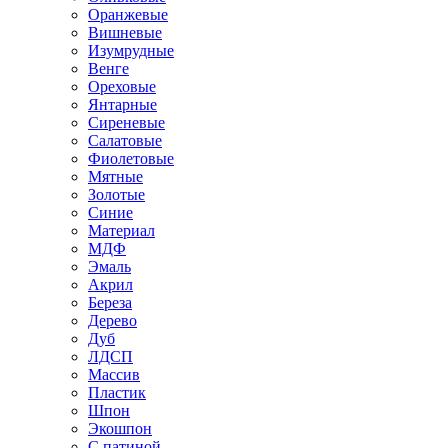
Оранжевые
Вишневые
Изумрудные
Венге
Ореховые
Янтарные
Сиреневые
Салатовые
Фиолетовые
Мятные
Золотые
Синие
Материал
МДФ
Эмаль
Акрил
Береза
Дерево
Дуб
ЛДСП
Массив
Пластик
Шпон
Экошпон
С патиной