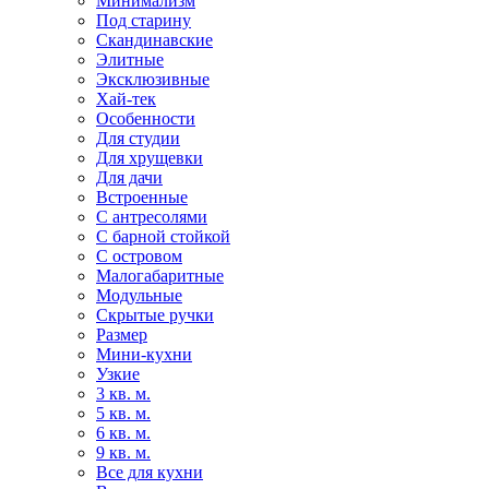
Минимализм
Под старину
Скандинавские
Элитные
Эксклюзивные
Хай-тек
Особенности
Для студии
Для хрущевки
Для дачи
Встроенные
С антресолями
С барной стойкой
С островом
Малогабаритные
Модульные
Скрытые ручки
Размер
Мини-кухни
Узкие
3 кв. м.
5 кв. м.
6 кв. м.
9 кв. м.
Все для кухни