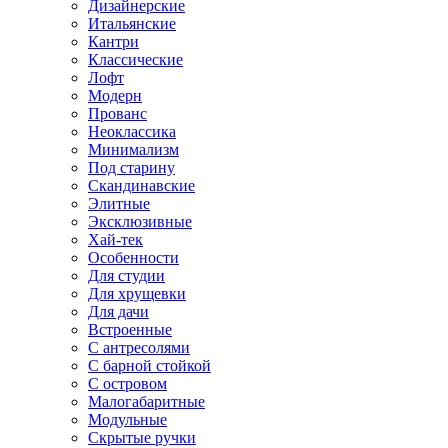
Дизайнерские
Итальянские
Кантри
Классические
Лофт
Модерн
Прованс
Неоклассика
Минимализм
Под старину
Скандинавские
Элитные
Эксклюзивные
Хай-тек
Особенности
Для студии
Для хрущевки
Для дачи
Встроенные
С антресолями
С барной стойкой
С островом
Малогабаритные
Модульные
Скрытые ручки