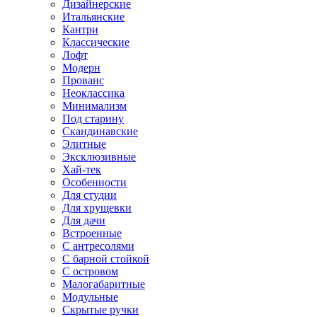
Дизайнерские
Итальянские
Кантри
Классические
Лофт
Модерн
Прованс
Неоклассика
Минимализм
Под старину
Скандинавские
Элитные
Эксклюзивные
Хай-тек
Особенности
Для студии
Для хрущевки
Для дачи
Встроенные
С антресолями
С барной стойкой
С островом
Малогабаритные
Модульные
Скрытые ручки