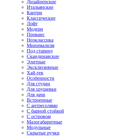
Дизайнерские
Итальянские
Кантри
Классические
Лофт
Модерн
Прованс
Неоклассика
Минимализм
Под старину
Скандинавские
Элитные
Эксклюзивные
Хай-тек
Особенности
Для студии
Для хрущевки
Для дачи
Встроенные
С антресолями
С барной стойкой
С островом
Малогабаритные
Модульные
Скрытые ручки