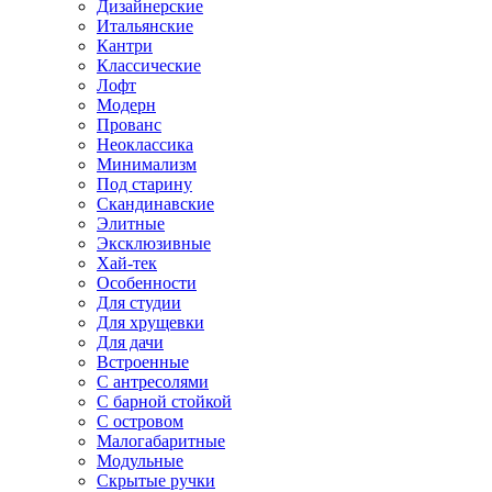
Дизайнерские
Итальянские
Кантри
Классические
Лофт
Модерн
Прованс
Неоклассика
Минимализм
Под старину
Скандинавские
Элитные
Эксклюзивные
Хай-тек
Особенности
Для студии
Для хрущевки
Для дачи
Встроенные
С антресолями
С барной стойкой
С островом
Малогабаритные
Модульные
Скрытые ручки