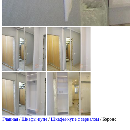
Главная
/
Шкафы-купе
/
Шкафы-купе с зеркалом
/ Бэронс