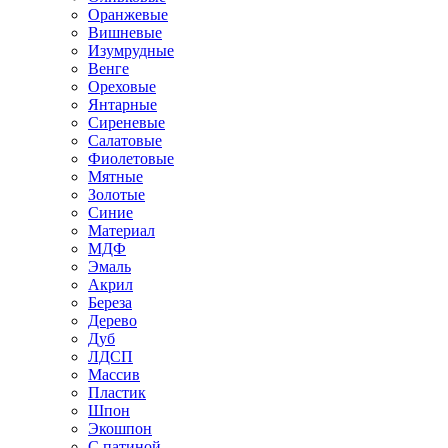
Оранжевые
Вишневые
Изумрудные
Венге
Ореховые
Янтарные
Сиреневые
Салатовые
Фиолетовые
Мятные
Золотые
Синие
Материал
МДФ
Эмаль
Акрил
Береза
Дерево
Дуб
ЛДСП
Массив
Пластик
Шпон
Экошпон
С патиной