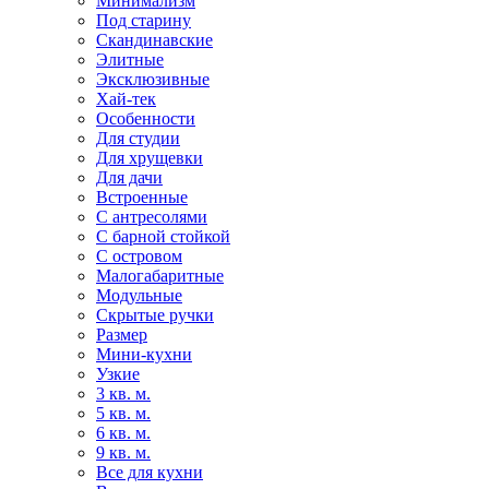
Минимализм
Под старину
Скандинавские
Элитные
Эксклюзивные
Хай-тек
Особенности
Для студии
Для хрущевки
Для дачи
Встроенные
С антресолями
С барной стойкой
С островом
Малогабаритные
Модульные
Скрытые ручки
Размер
Мини-кухни
Узкие
3 кв. м.
5 кв. м.
6 кв. м.
9 кв. м.
Все для кухни