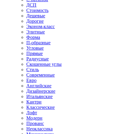
ДСП
Стоимость
Дешевые
Дорогие
Эконом-класс
Элитные
Форма
П-образные
Угловые
Прямые
Радиусные
Скошенные углы
Стиль
Современные
Евро
Английские
Дизайнерские
Итальянские
Кантри
Классические
Лофт
Модерн
Прованс
Неоклассика