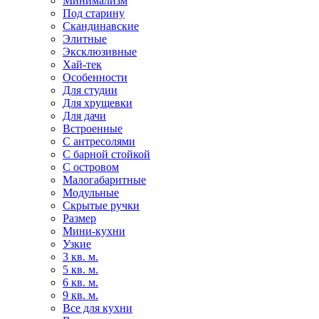
Минимализм
Под старину
Скандинавские
Элитные
Эксклюзивные
Хай-тек
Особенности
Для студии
Для хрущевки
Для дачи
Встроенные
С антресолями
С барной стойкой
С островом
Малогабаритные
Модульные
Скрытые ручки
Размер
Мини-кухни
Узкие
3 кв. м.
5 кв. м.
6 кв. м.
9 кв. м.
Все для кухни