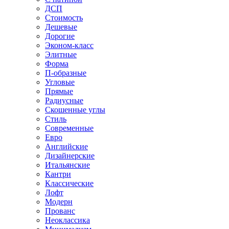
ДСП
Стоимость
Дешевые
Дорогие
Эконом-класс
Элитные
Форма
П-образные
Угловые
Прямые
Радиусные
Скошенные углы
Стиль
Современные
Евро
Английские
Дизайнерские
Итальянские
Кантри
Классические
Лофт
Модерн
Прованс
Неоклассика