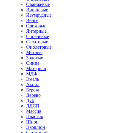
Оранжевые
Вишневые
Изумрудные
Венге
Ореховые
Янтарные
Сиреневые
Салатовые
Фиолетовые
Мятные
Золотые
Синие
Материал
МДФ
Эмаль
Акрил
Береза
Дерево
Дуб
ЛДСП
Массив
Пластик
Шпон
Экошпон
С патиной