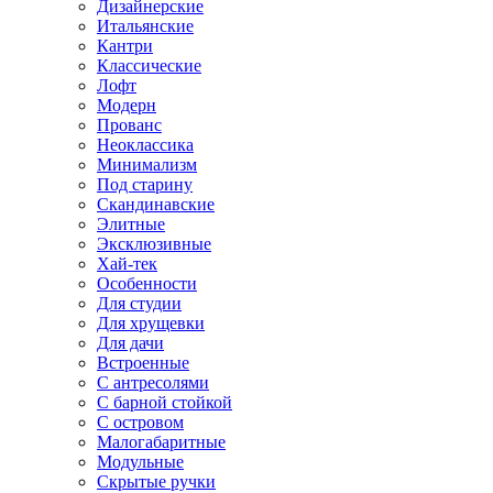
Дизайнерские
Итальянские
Кантри
Классические
Лофт
Модерн
Прованс
Неоклассика
Минимализм
Под старину
Скандинавские
Элитные
Эксклюзивные
Хай-тек
Особенности
Для студии
Для хрущевки
Для дачи
Встроенные
С антресолями
С барной стойкой
С островом
Малогабаритные
Модульные
Скрытые ручки