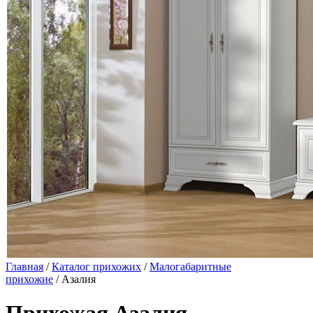
Главная
/
Каталог прихожих
/
Малогабаритные
прихожие
/ Азалия