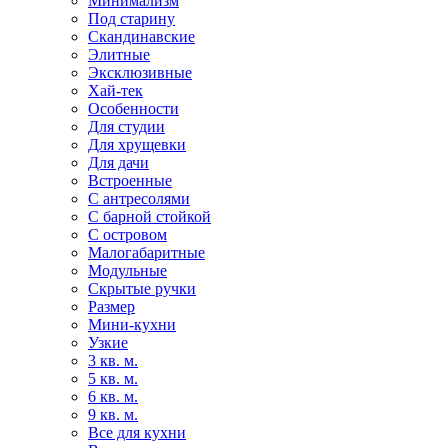
Минимализм
Под старину
Скандинавские
Элитные
Эксклюзивные
Хай-тек
Особенности
Для студии
Для хрущевки
Для дачи
Встроенные
С антресолями
С барной стойкой
С островом
Малогабаритные
Модульные
Скрытые ручки
Размер
Мини-кухни
Узкие
3 кв. м.
5 кв. м.
6 кв. м.
9 кв. м.
Все для кухни