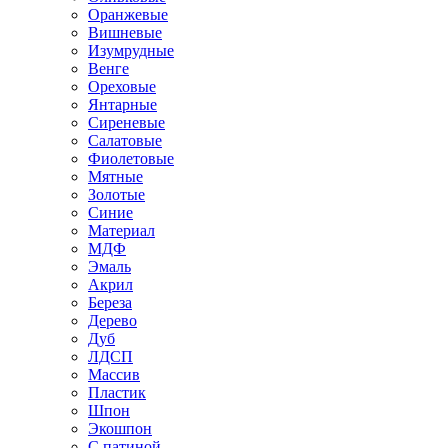
Оранжевые
Вишневые
Изумрудные
Венге
Ореховые
Янтарные
Сиреневые
Салатовые
Фиолетовые
Мятные
Золотые
Синие
Материал
МДФ
Эмаль
Акрил
Береза
Дерево
Дуб
ЛДСП
Массив
Пластик
Шпон
Экошпон
С патиной