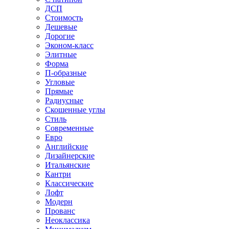
ДСП
Стоимость
Дешевые
Дорогие
Эконом-класс
Элитные
Форма
П-образные
Угловые
Прямые
Радиусные
Скошенные углы
Стиль
Современные
Евро
Английские
Дизайнерские
Итальянские
Кантри
Классические
Лофт
Модерн
Прованс
Неоклассика