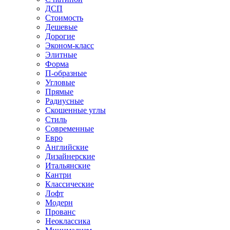
ДСП
Стоимость
Дешевые
Дорогие
Эконом-класс
Элитные
Форма
П-образные
Угловые
Прямые
Радиусные
Скошенные углы
Стиль
Современные
Евро
Английские
Дизайнерские
Итальянские
Кантри
Классические
Лофт
Модерн
Прованс
Неоклассика