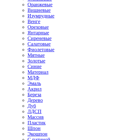
Оранжевые
Вишневые
Изумрудные
Венге
Ореховые
Янтарные
Сиреневые
Салатовые
Фиолетовые
Мятные
Золотые
Синие
Материал
МДФ
Эмаль
Акрил
Береза
Дерево
Дуб
ЛДСП
Массив
Пластик
Шпон
Экошпон
С патиной