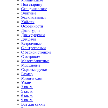
Минимализм
Под старину
Скандинавские
Элитные
Эксклюзивные
Хай-тек
Особенности
Для студии
Для хрущевки
Для дачи
Встроенные
С антресолями
С барной стойкой
С островом
Малогабаритные
Модульные
Скрытые ручки
Размер
Мини-кухни
Узкие
3 кв. м.
5 кв. м.
6 кв. м.
9 кв. м.
Все для кухни