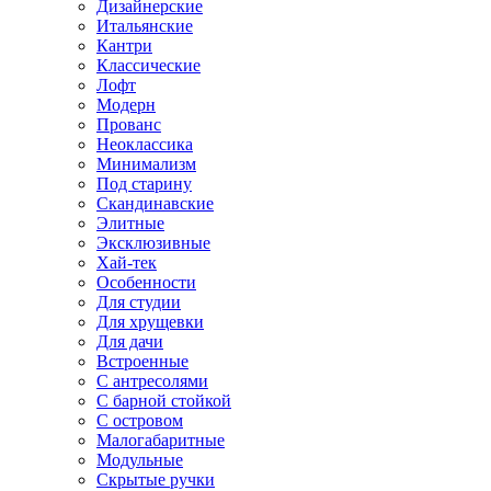
Дизайнерские
Итальянские
Кантри
Классические
Лофт
Модерн
Прованс
Неоклассика
Минимализм
Под старину
Скандинавские
Элитные
Эксклюзивные
Хай-тек
Особенности
Для студии
Для хрущевки
Для дачи
Встроенные
С антресолями
С барной стойкой
С островом
Малогабаритные
Модульные
Скрытые ручки