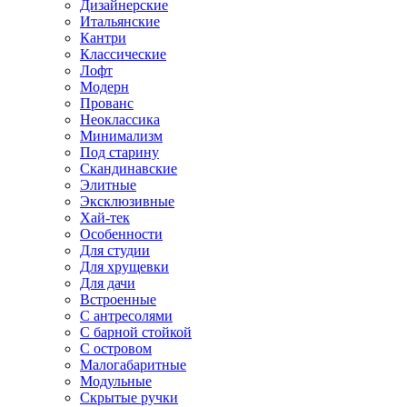
Дизайнерские
Итальянские
Кантри
Классические
Лофт
Модерн
Прованс
Неоклассика
Минимализм
Под старину
Скандинавские
Элитные
Эксклюзивные
Хай-тек
Особенности
Для студии
Для хрущевки
Для дачи
Встроенные
С антресолями
С барной стойкой
С островом
Малогабаритные
Модульные
Скрытые ручки