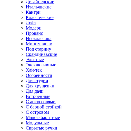
Дизайнерские
Итальянские
Кантри
Классические
Лофт
Модерн
Прованс
Неоклассика
Минимализм
Под старину
Скандинавские
Элитные
Эксклюзивные
Хай-тек
Особенности
Для студии
Для хрущевки
Для дачи
Встроенные
С антресолями
С барной стойкой
С островом
Малогабаритные
Модульные
Скрытые ручки