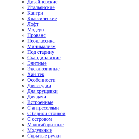
Дизайнерские
Итальянские
Кантри
Классические
Лофт
Модерн
Прованс
Неоклассика
Минимализм
Под старину
Скандинавские
Элитные
Эксклюзивные
Хай-тек
Особенности
Для студии
Для хрущевки
Для дачи
Встроенные
С антресолями
С барной стойкой
С островом
Малогабаритные
Модульные
Скрытые ручки