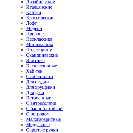
Дизайнерские
Итальянские
Кантри
Классические
Лофт
Модерн
Прованс
Неоклассика
Минимализм
Под старину
Скандинавские
Элитные
Эксклюзивные
Хай-тек
Особенности
Для студии
Для хрущевки
Для дачи
Встроенные
С антресолями
С барной стойкой
С островом
Малогабаритные
Модульные
Скрытые ручки