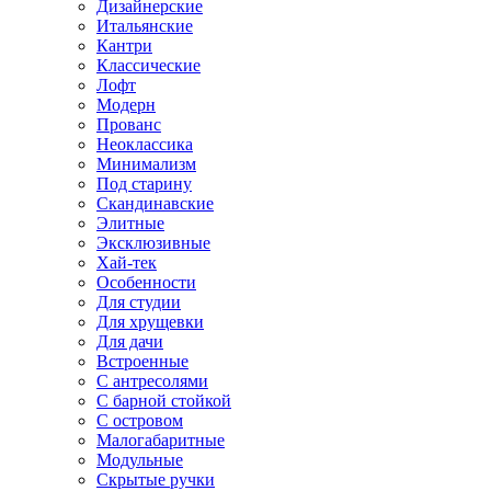
Дизайнерские
Итальянские
Кантри
Классические
Лофт
Модерн
Прованс
Неоклассика
Минимализм
Под старину
Скандинавские
Элитные
Эксклюзивные
Хай-тек
Особенности
Для студии
Для хрущевки
Для дачи
Встроенные
С антресолями
С барной стойкой
С островом
Малогабаритные
Модульные
Скрытые ручки