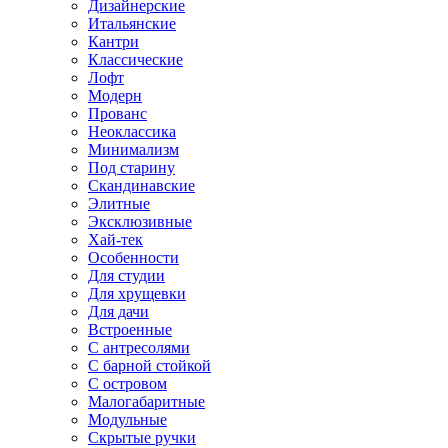
Дизайнерские
Итальянские
Кантри
Классические
Лофт
Модерн
Прованс
Неоклассика
Минимализм
Под старину
Скандинавские
Элитные
Эксклюзивные
Хай-тек
Особенности
Для студии
Для хрущевки
Для дачи
Встроенные
С антресолями
С барной стойкой
С островом
Малогабаритные
Модульные
Скрытые ручки