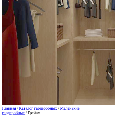
Главная
/
Каталог гардеробных
/
Маленькие
гардеробные
/ Грейам