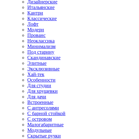
Дизайнерские
Итальянские
Кантри
Классические
Лофт
Модерн
Прованс
Неоклассика
Минимализм
Под старину
Скандинавские
Элитные
Эксклюзивные
Хай-тек
Особенности
Для студии
Для хрущевки
Для дачи
Встроенные
С антресолями
С барной стойкой
С островом
Малогабаритные
Модульные
Скрытые ручки