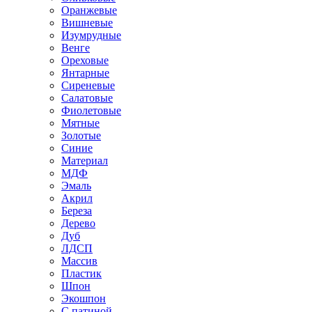
Оранжевые
Вишневые
Изумрудные
Венге
Ореховые
Янтарные
Сиреневые
Салатовые
Фиолетовые
Мятные
Золотые
Синие
Материал
МДФ
Эмаль
Акрил
Береза
Дерево
Дуб
ЛДСП
Массив
Пластик
Шпон
Экошпон
С патиной