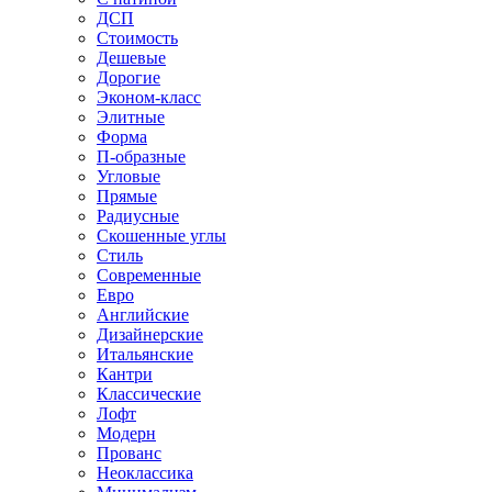
ДСП
Стоимость
Дешевые
Дорогие
Эконом-класс
Элитные
Форма
П-образные
Угловые
Прямые
Радиусные
Скошенные углы
Стиль
Современные
Евро
Английские
Дизайнерские
Итальянские
Кантри
Классические
Лофт
Модерн
Прованс
Неоклассика