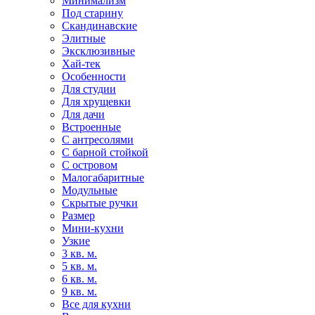
Минимализм
Под старину
Скандинавские
Элитные
Эксклюзивные
Хай-тек
Особенности
Для студии
Для хрущевки
Для дачи
Встроенные
С антресолями
С барной стойкой
С островом
Малогабаритные
Модульные
Скрытые ручки
Размер
Мини-кухни
Узкие
3 кв. м.
5 кв. м.
6 кв. м.
9 кв. м.
Все для кухни