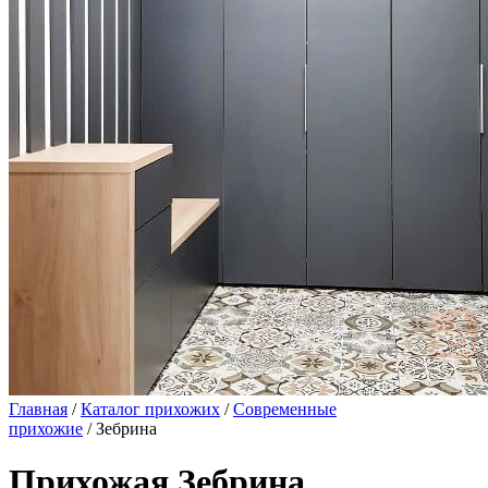
Главная
/
Каталог прихожих
/
Современные
прихожие
/ Зебрина
Прихожая Зебрина