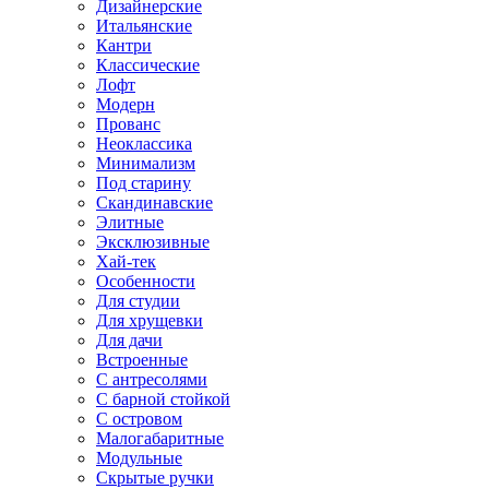
Дизайнерские
Итальянские
Кантри
Классические
Лофт
Модерн
Прованс
Неоклассика
Минимализм
Под старину
Скандинавские
Элитные
Эксклюзивные
Хай-тек
Особенности
Для студии
Для хрущевки
Для дачи
Встроенные
С антресолями
С барной стойкой
С островом
Малогабаритные
Модульные
Скрытые ручки