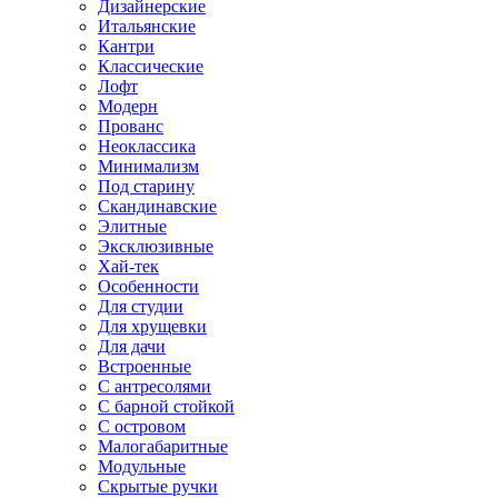
Дизайнерские
Итальянские
Кантри
Классические
Лофт
Модерн
Прованс
Неоклассика
Минимализм
Под старину
Скандинавские
Элитные
Эксклюзивные
Хай-тек
Особенности
Для студии
Для хрущевки
Для дачи
Встроенные
С антресолями
С барной стойкой
С островом
Малогабаритные
Модульные
Скрытые ручки