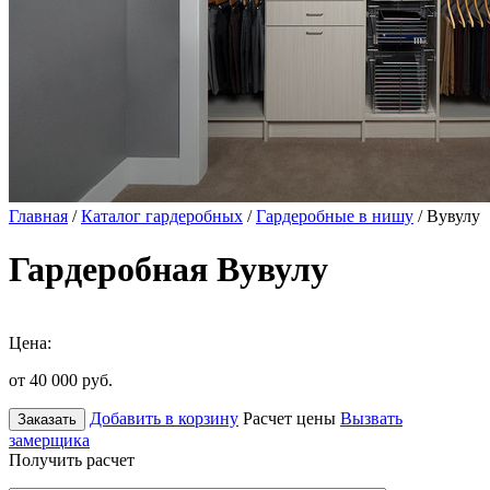
Главная
/
Каталог гардеробных
/
Гардеробные в нишу
/ Вувулу
Гардеробная Вувулу
Цена:
от 40 000
руб.
Добавить в корзину
Расчет цены
Вызвать
Заказать
замерщика
Получить расчет