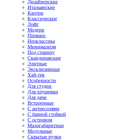
Дизайнерские
Итальянские
Кантри
Классические
Лофт
Модерн
Прованс
Неоклассика
Минимализм
Под старину
Скандинавские
Элитные
Эксклюзивные
Хай-тек
Особенности
Для студии
Для хрущевки
Для дачи
Встроенные
С антресолями
С барной стойкой
С островом
Малогабаритные
Модульные
Скрытые ручки