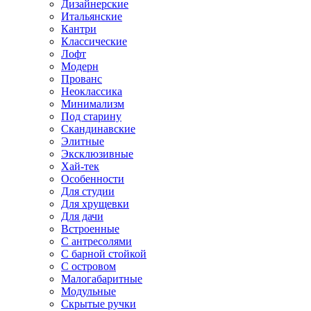
Дизайнерские
Итальянские
Кантри
Классические
Лофт
Модерн
Прованс
Неоклассика
Минимализм
Под старину
Скандинавские
Элитные
Эксклюзивные
Хай-тек
Особенности
Для студии
Для хрущевки
Для дачи
Встроенные
С антресолями
С барной стойкой
С островом
Малогабаритные
Модульные
Скрытые ручки