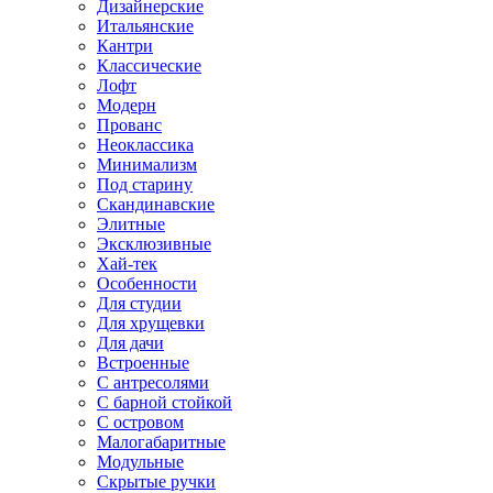
Дизайнерские
Итальянские
Кантри
Классические
Лофт
Модерн
Прованс
Неоклассика
Минимализм
Под старину
Скандинавские
Элитные
Эксклюзивные
Хай-тек
Особенности
Для студии
Для хрущевки
Для дачи
Встроенные
С антресолями
С барной стойкой
С островом
Малогабаритные
Модульные
Скрытые ручки