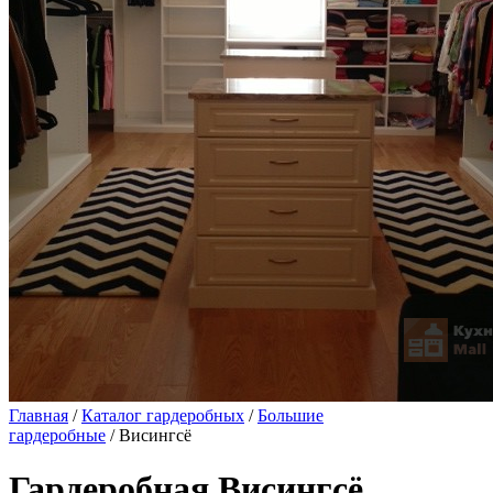
Главная
/
Каталог гардеробных
/
Большие
гардеробные
/ Висингсё
Гардеробная Висингсё