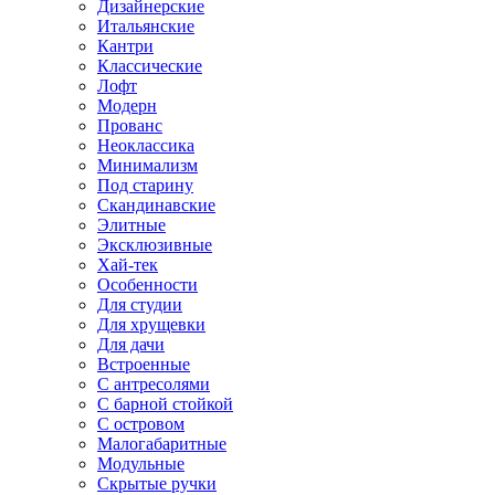
Дизайнерские
Итальянские
Кантри
Классические
Лофт
Модерн
Прованс
Неоклассика
Минимализм
Под старину
Скандинавские
Элитные
Эксклюзивные
Хай-тек
Особенности
Для студии
Для хрущевки
Для дачи
Встроенные
С антресолями
С барной стойкой
С островом
Малогабаритные
Модульные
Скрытые ручки