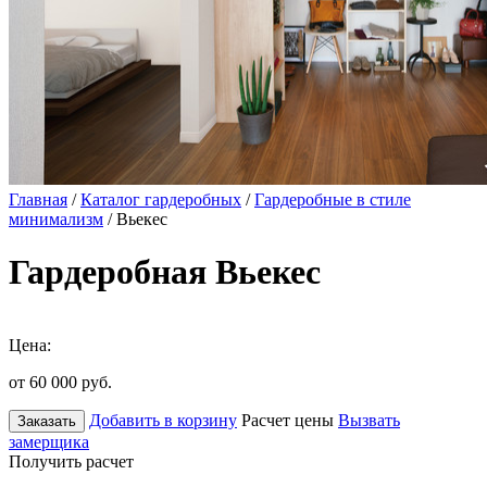
Главная
/
Каталог гардеробных
/
Гардеробные в стиле
минимализм
/ Вьекес
Гардеробная Вьекес
Цена:
от 60 000
руб.
Добавить в корзину
Расчет цены
Вызвать
Заказать
замерщика
Получить расчет