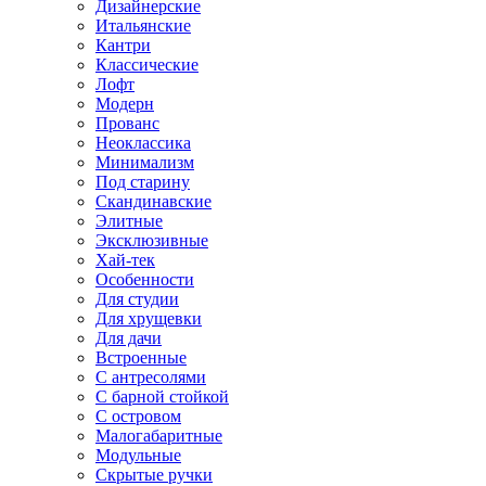
Дизайнерские
Итальянские
Кантри
Классические
Лофт
Модерн
Прованс
Неоклассика
Минимализм
Под старину
Скандинавские
Элитные
Эксклюзивные
Хай-тек
Особенности
Для студии
Для хрущевки
Для дачи
Встроенные
С антресолями
С барной стойкой
С островом
Малогабаритные
Модульные
Скрытые ручки