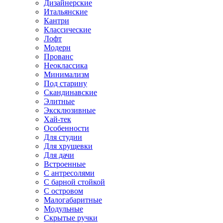
Дизайнерские
Итальянские
Кантри
Классические
Лофт
Модерн
Прованс
Неоклассика
Минимализм
Под старину
Скандинавские
Элитные
Эксклюзивные
Хай-тек
Особенности
Для студии
Для хрущевки
Для дачи
Встроенные
С антресолями
С барной стойкой
С островом
Малогабаритные
Модульные
Скрытые ручки