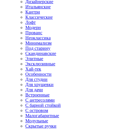
Дизайнерские
Итальянские
Кантри
Классические
Лофт
Модерн
Прованс
Неоклассика
Минимализм
Под старину
Скандинавские
Элитные
Эксклюзивные
Хай-тек
Особенности
Для студии
Для хрущевки
Для дачи
Встроенные
С антресолями
С барной стойкой
С островом
Малогабаритные
Модульные
Скрытые ручки