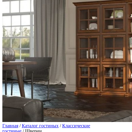
Главная
/
Каталог гостиных
/
Классические
гостиные
/ Шверин