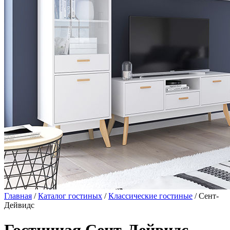
Главная
/
Каталог гостиных
/
Классические гостиные
/ Сент-
Дейвидс