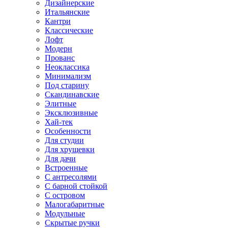
Дизайнерские
Итальянские
Кантри
Классические
Лофт
Модерн
Прованс
Неоклассика
Минимализм
Под старину
Скандинавские
Элитные
Эксклюзивные
Хай-тек
Особенности
Для студии
Для хрущевки
Для дачи
Встроенные
С антресолями
С барной стойкой
С островом
Малогабаритные
Модульные
Скрытые ручки