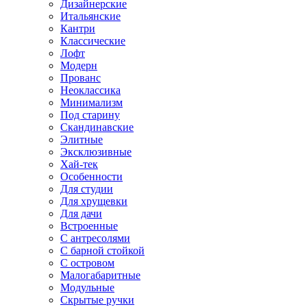
Дизайнерские
Итальянские
Кантри
Классические
Лофт
Модерн
Прованс
Неоклассика
Минимализм
Под старину
Скандинавские
Элитные
Эксклюзивные
Хай-тек
Особенности
Для студии
Для хрущевки
Для дачи
Встроенные
С антресолями
С барной стойкой
С островом
Малогабаритные
Модульные
Скрытые ручки