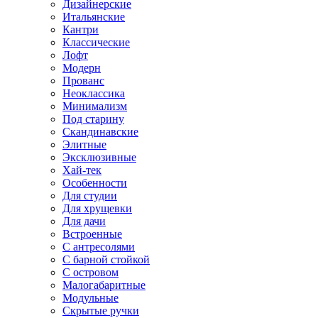
Дизайнерские
Итальянские
Кантри
Классические
Лофт
Модерн
Прованс
Неоклассика
Минимализм
Под старину
Скандинавские
Элитные
Эксклюзивные
Хай-тек
Особенности
Для студии
Для хрущевки
Для дачи
Встроенные
С антресолями
С барной стойкой
С островом
Малогабаритные
Модульные
Скрытые ручки