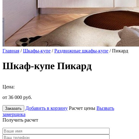
Главная
/
Шкафы-купе
/
Раздвижные шкафы-купе
/ Пикард
Шкаф-купе Пикард
Цена:
от 36 000
руб.
Добавить в корзину
Расчет цены
Вызвать
Заказать
замерщика
Получить расчет