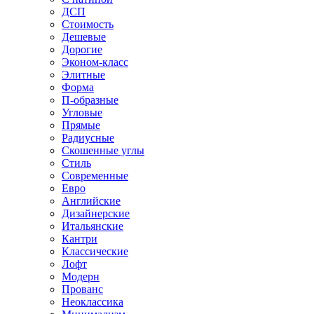
ДСП
Стоимость
Дешевые
Дорогие
Эконом-класс
Элитные
Форма
П-образные
Угловые
Прямые
Радиусные
Скошенные углы
Стиль
Современные
Евро
Английские
Дизайнерские
Итальянские
Кантри
Классические
Лофт
Модерн
Прованс
Неоклассика