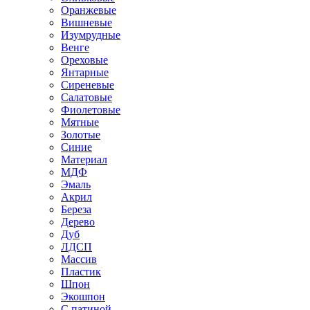
Оранжевые
Вишневые
Изумрудные
Венге
Ореховые
Янтарные
Сиреневые
Салатовые
Фиолетовые
Мятные
Золотые
Синие
Материал
МДФ
Эмаль
Акрил
Береза
Дерево
Дуб
ЛДСП
Массив
Пластик
Шпон
Экошпон
С патиной