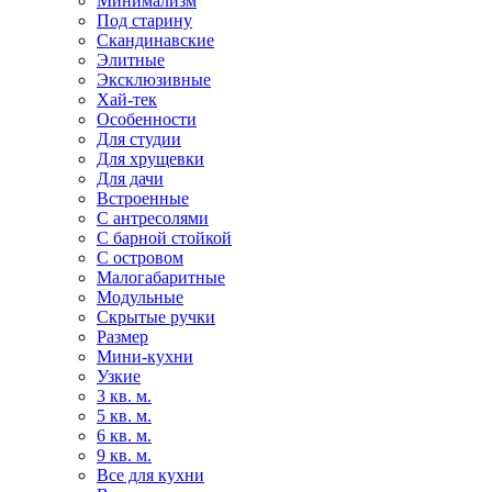
Минимализм
Под старину
Скандинавские
Элитные
Эксклюзивные
Хай-тек
Особенности
Для студии
Для хрущевки
Для дачи
Встроенные
С антресолями
С барной стойкой
С островом
Малогабаритные
Модульные
Скрытые ручки
Размер
Мини-кухни
Узкие
3 кв. м.
5 кв. м.
6 кв. м.
9 кв. м.
Все для кухни