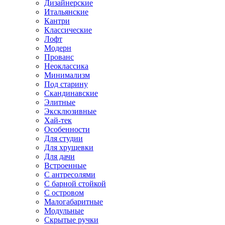
Дизайнерские
Итальянские
Кантри
Классические
Лофт
Модерн
Прованс
Неоклассика
Минимализм
Под старину
Скандинавские
Элитные
Эксклюзивные
Хай-тек
Особенности
Для студии
Для хрущевки
Для дачи
Встроенные
С антресолями
С барной стойкой
С островом
Малогабаритные
Модульные
Скрытые ручки