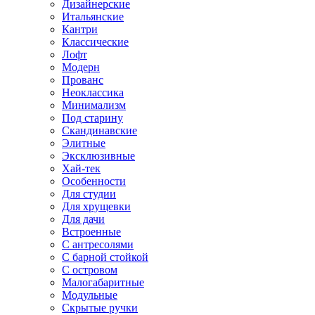
Дизайнерские
Итальянские
Кантри
Классические
Лофт
Модерн
Прованс
Неоклассика
Минимализм
Под старину
Скандинавские
Элитные
Эксклюзивные
Хай-тек
Особенности
Для студии
Для хрущевки
Для дачи
Встроенные
С антресолями
С барной стойкой
С островом
Малогабаритные
Модульные
Скрытые ручки