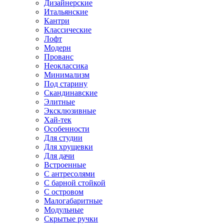
Дизайнерские
Итальянские
Кантри
Классические
Лофт
Модерн
Прованс
Неоклассика
Минимализм
Под старину
Скандинавские
Элитные
Эксклюзивные
Хай-тек
Особенности
Для студии
Для хрущевки
Для дачи
Встроенные
С антресолями
С барной стойкой
С островом
Малогабаритные
Модульные
Скрытые ручки