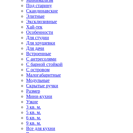
Минимализм
Под старину
Скандинавские
Элитные
Эксклюзивные
Хай-тек
Особенности
Для студии
Для хрущевки
Для дачи
Встроенные
С антресолями
С барной стойкой
С островом
Малогабаритные
Модульные
Скрытые ручки
Размер
Мини-кухни
Узкие
3 кв. м.
5 кв. м.
6 кв. м.
9 кв. м.
Все для кухни