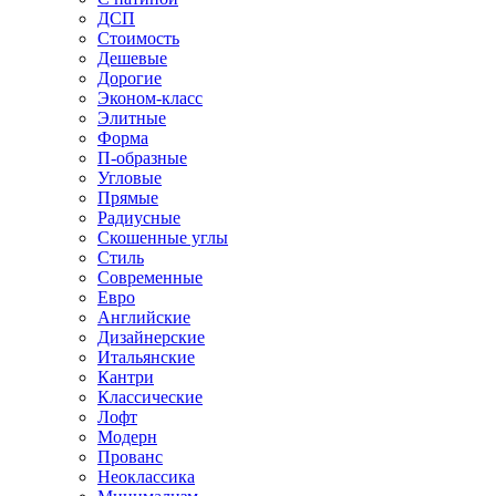
ДСП
Стоимость
Дешевые
Дорогие
Эконом-класс
Элитные
Форма
П-образные
Угловые
Прямые
Радиусные
Скошенные углы
Стиль
Современные
Евро
Английские
Дизайнерские
Итальянские
Кантри
Классические
Лофт
Модерн
Прованс
Неоклассика