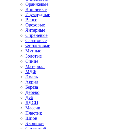
Оранжевые
Вишневые
Изумрудные
Венге
Ореховые
Янтарные
Сиреневые
Салатовые
Фиолетовые
Мятные
Золотые
Синие
Материал
МДФ
Эмаль
Акрил
Береза
Дерево
Дуб
ЛДСП
Массив
Пластик
Шпон
Экошпон
С патиной