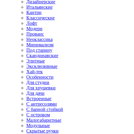
Дизайнерские
Итальянские
Кантри
Классические
Лофт
Модерн
Прованс
Неоклассика
Минимализм
Под старину
Скандинавские
Элитные
Эксклюзивные
Хай-тек
Особенности
Для студии
Для хрущевки
Для дачи
Встроенные
С антресолями
С барной стойкой
С островом
Малогабаритные
Модульные
Скрытые ручки