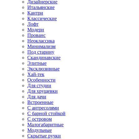
Дизайнерские
Итальянские
Кантри
Классические
Лофт
Модерн
Прованс
Неоклассика
Минимализм
Под старину
Скандинавские
Элитные
Эксклюзивные
Хай-тек
Особенности
Для студии
Для хрущевки
Для дачи
Встроенные
С антресолями
С барной стойкой
С островом
Малогабаритные
Модульные
Скрытые ручки